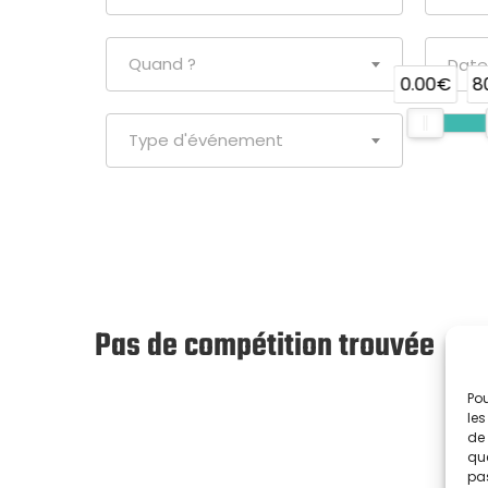
Quand ?
0.00€
8
Type d'événement
Pas de compétition trouvée
Pou
les
de 
que
pas