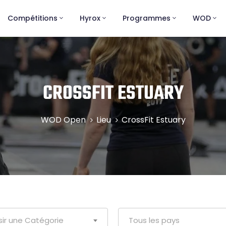
Compétitions
Hyrox
Programmes
WOD
CROSSFIT ESTUARY
WOD Open
Lieu
CrossFit Estuary
sir une Catégorie
Tous les pays