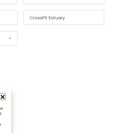
ue
t
e