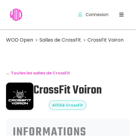
Connexion
Compétitions
Hyrox
WOD Open
Salles de CrossFit
CrossFit Voiron
Programmes
WOD
← Toutes les salles de CrossFit
Exercices
CrossFit Voiron
Outils
Codes
Affilié CrossFit
Promo
INFORMATIONS