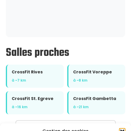
Salles proches
CrossFit Rives
CrossFit Voreppe
à ~7 km
à ~8 km
CrossFit St. Egreve
CrossFit Gambetta
à ~16 km
à ~21 km
Voir l'annuaire complet sur CrossFit.com →