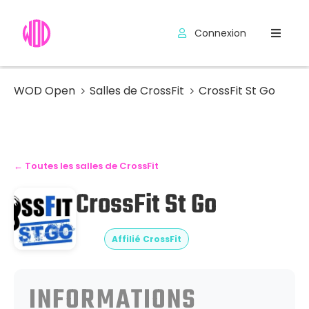
Connexion
Compétitions
Hyrox
WOD Open
Salles de CrossFit
CrossFit St Go
Programmes
WOD
← Toutes les salles de CrossFit
Exercices
CrossFit St Go
Outils
Codes
Affilié CrossFit
Promo
INFORMATIONS