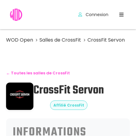
Connexion
Compétitions
Hyrox
WOD Open
Salles de CrossFit
CrossFit Servon
Programmes
WOD
← Toutes les salles de CrossFit
Exercices
CrossFit Servon
Outils
Codes
Affilié CrossFit
Promo
INFORMATIONS