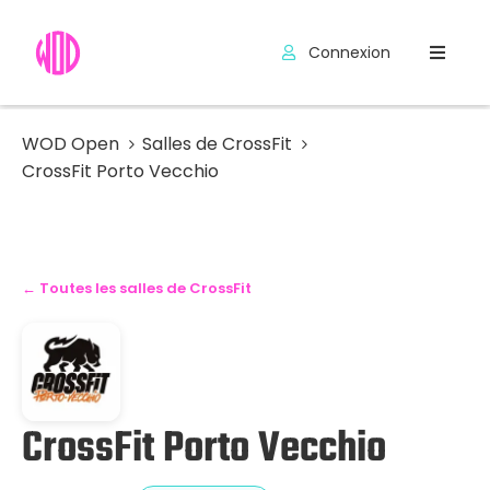
Connexion
Compétitions
Hyrox
WOD Open
Salles de CrossFit
CrossFit Porto Vecchio
Programmes
WOD
Exercices
← Toutes les salles de CrossFit
Outils
Codes
Promo
CrossFit Porto Vecchio