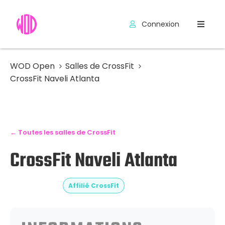
Connexion
Compétitions
Hyrox
WOD Open
Salles de CrossFit
CrossFit Naveli Atlanta
Programmes
WOD
Exercices
← Toutes les salles de CrossFit
CrossFit Naveli Atlanta
Outils
Codes
Promo
Affilié CrossFit