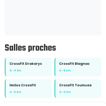
Salles proches
CrossFit Drakarys
CrossFit Blagnac
à ~4 km
à ~8 km
Helios CrossFit
CrossFit Toulouse
à ~9 km
à ~9 km