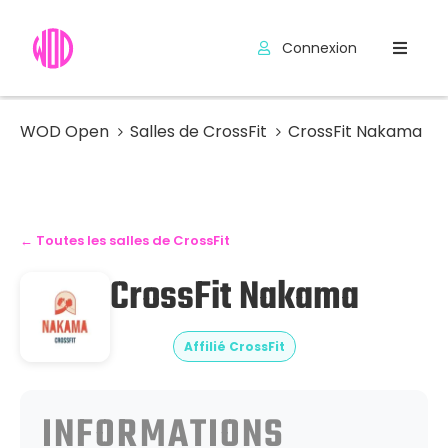
Connexion
Compétitions
Hyrox
WOD Open
Salles de CrossFit
CrossFit Nakama
Programmes
WOD
← Toutes les salles de CrossFit
Exercices
CrossFit Nakama
Outils
Codes
Affilié CrossFit
Promo
INFORMATIONS