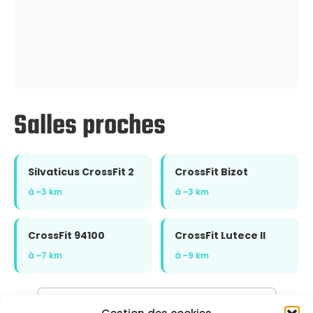
Salles proches
Silvaticus CrossFit 2
CrossFit Bizot
à ~3 km
à ~3 km
CrossFit 94100
CrossFit Lutece II
à ~7 km
à ~9 km
Voir l'annuaire complet sur CrossFit.com →