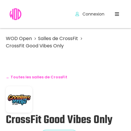
Connexion
Compétitions
Hyrox
WOD Open
Salles de CrossFit
CrossFit Good Vibes Only
Programmes
WOD
Exercices
← Toutes les salles de CrossFit
Outils
Codes
Promo
CrossFit Good Vibes Only