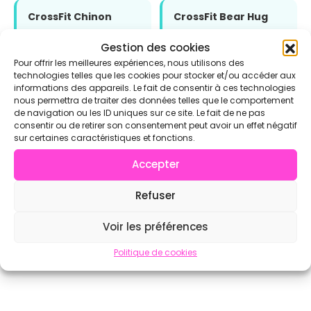
CrossFit Chinon
CrossFit Bear Hug
à ~37 km
à ~79 km
Gestion des cookies
Pour offrir les meilleures expériences, nous utilisons des
technologies telles que les cookies pour stocker et/ou accéder aux
Voir l'annuaire complet sur CrossFit.com →
informations des appareils. Le fait de consentir à ces technologies
nous permettra de traiter des données telles que le comportement
de navigation ou les ID uniques sur ce site. Le fait de ne pas
consentir ou de retirer son consentement peut avoir un effet négatif
sur certaines caractéristiques et fonctions.
Accepter
Refuser
Voir les préférences
Politique de cookies