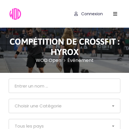
Connexion
Compétitions
Hyrox
COMPÉTITION DE CROSSFIT :
Programmes
HYROX
WOD Open
Événement
WOD
Exercices
Outils
Codes
Choisir une Catégorie
Promo
Tous les pays