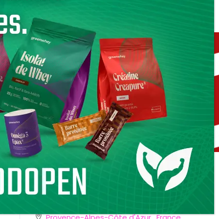
Individuel
Team de 2
SKILLROX – HYBRID RACE
sam 19/09/2026 9h00 - 18h00
Europe/Paris
Provence-Alpes-Côte d'Azur
,
France