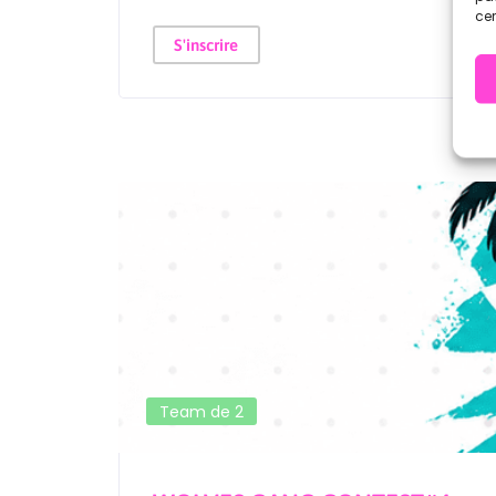
cer
S'inscrire
Team de 2