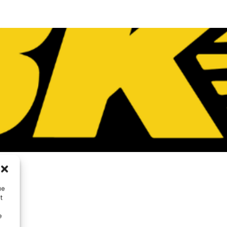
ue
t
e