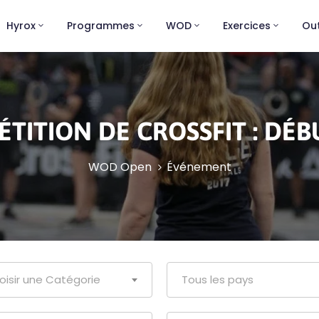
Hyrox
Programmes
WOD
Exercices
Out
TITION DE CROSSFIT :
DÉB
WOD Open
Événement
oisir une Catégorie
Tous les pays