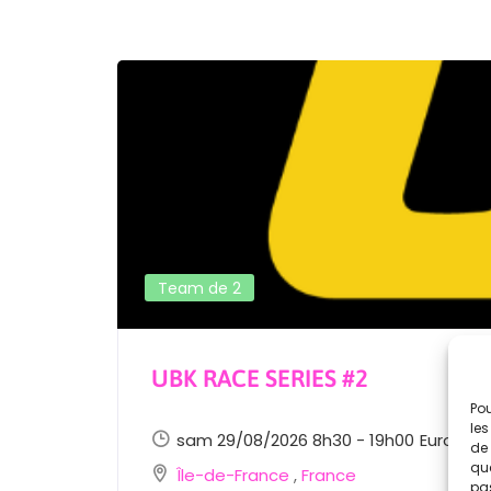
Team de 2
UBK RACE SERIES #2
Pou
les
sam 29/08/2026 8h30 - 19h00
Europe/P
de 
que
Île-de-France
,
France
pas