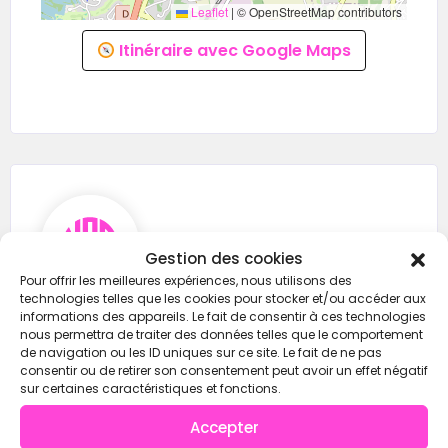
Leaflet
|
© OpenStreetMap contributors
Itinéraire avec Google Maps
CrossFit Yuei
Gestion des cookies
Pour offrir les meilleures expériences, nous utilisons des
technologies telles que les cookies pour stocker et/ou accéder aux
informations des appareils. Le fait de consentir à ces technologies
0645677392
nous permettra de traiter des données telles que le comportement
de navigation ou les ID uniques sur ce site. Le fait de ne pas
contact@crossfityuei.com
consentir ou de retirer son consentement peut avoir un effet négatif
sur certaines caractéristiques et fonctions.
https://wod-open.com/
Accepter