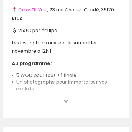
CrossFit Yuei
, 23 rue Charles Coudé, 35170
Bruz
250€ par équipe
Les inscriptions ouvrent le samedi 1er
novembre à 12h !
Au programme :
5 WOD pour tous + 1 finale
Un photographe pour immortaliser vos
exploits
Un pack athlète avec pancarte et autres
surprises
Places limitées – sois prêt le
1er Novembre
à 10h
pour t’inscrire.