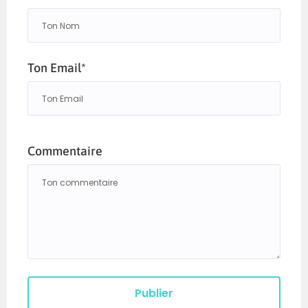
Snatch
70
50
Clean & Jerk
80
55
Tous les mouvements et Ring MU un athlète
Ton Email*
sur les 3
Commentaire