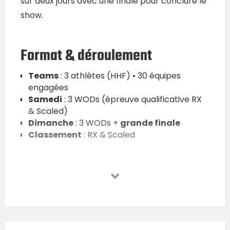
sur deux jours avec une finale pour conclure le
show.
Format & déroulement
Teams
: 3 athlètes (HHF) • 30 équipes
engagées
Samedi
: 3 WODs (épreuve qualificative RX
& Scaled)
Dimanche
: 3 WODs +
grande finale
Classement
: RX & Scaled
Standards RX (référence)