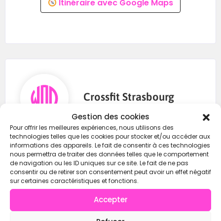
Itinéraire avec Google Maps
Crossfit Strasbourg
Gestion des cookies
Pour offrir les meilleures expériences, nous utilisons des
technologies telles que les cookies pour stocker et/ou accéder aux
0769075283
informations des appareils. Le fait de consentir à ces technologies
nous permettra de traiter des données telles que le comportement
crossfitstrasbourg@gmail.com
de navigation ou les ID uniques sur ce site. Le fait de ne pas
consentir ou de retirer son consentement peut avoir un effet négatif
https://wod-open.com/
sur certaines caractéristiques et fonctions.
Accepter
Contacter