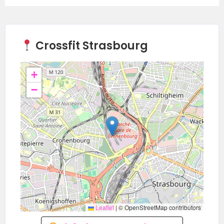
Crossfit Strasbourg
+
−
Leaflet
|
© OpenStreetMap contributors