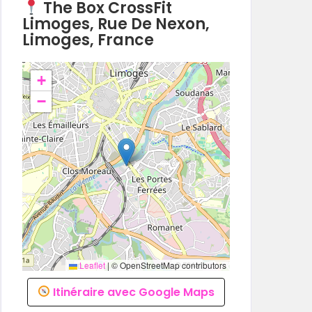
The Box CrossFit
Limoges, Rue De Nexon,
Limoges, France
+
−
Leaflet
|
© OpenStreetMap contributors
Itinéraire avec Google Maps