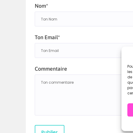
Nom*
Ton Email*
Pou
Commentaire
les
de 
que
pas
cer