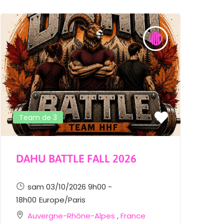
Team de 3
DAHU BATTLE FALL 2026
H
sam 03/10/2026 9h00 -
18h00
Europe/Paris
1
Auvergne-Rhône-Alpes
,
France