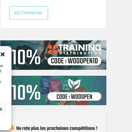
Contacter
ue
t
e
es
Ne rate plus les prochaines compétitions !