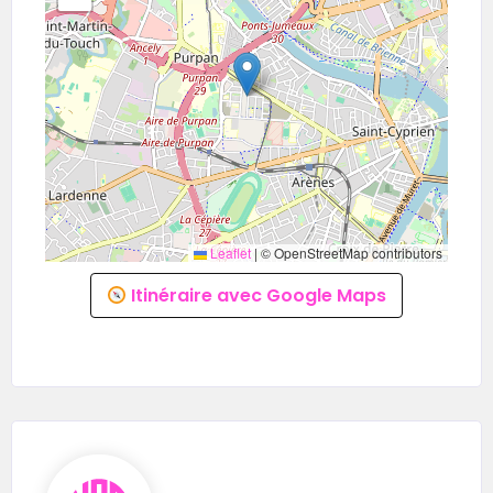
10 Place de la Charte des Libertés
Communales – 31300 TOULOUSE
Les Halles de la Cartoucherie
Accueil UCPA
Leaflet
|
© OpenStreetMap contributors
Itinéraire avec Google Maps