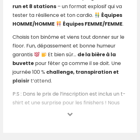
run et 8 stations
– un format explosif qui va
tester ta résilience et ton cardio.
Équipes
HOMME/HOMME
Équipes FEMME/FEMME
.
Choisis ton binôme et viens tout donner sur le
floor. Fun, dépassement et bonne humeur
garantis
Et bien sûr…
de la bière à la
buvette
pour fêter ça comme il se doit. Une
journée 100 %
challenge, transpiration et
plaisir
t’attend.
P.S : Dans le prix de l’inscription est inclus un t-
shirt et une surprise pour les finishers ! Nous
vous attendons avec impatience pour cette
première édition des QG BATTLE Hyrox
Challenge.
Image de l’événement
.