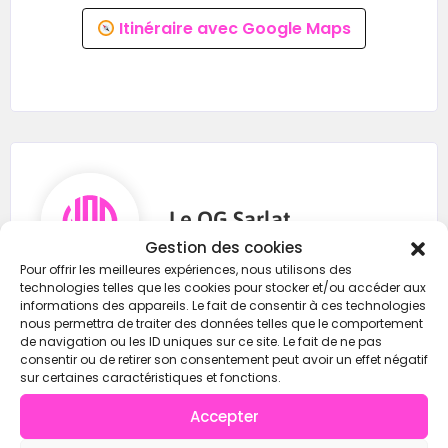
Itinéraire avec Google Maps
Le QG Sarlat
Gestion des cookies
Pour offrir les meilleures expériences, nous utilisons des
technologies telles que les cookies pour stocker et/ou accéder aux
informations des appareils. Le fait de consentir à ces technologies
0632467616
nous permettra de traiter des données telles que le comportement
de navigation ou les ID uniques sur ce site. Le fait de ne pas
leqgsarlat@gmail.com
consentir ou de retirer son consentement peut avoir un effet négatif
https://wod-open.com/
sur certaines caractéristiques et fonctions.
Accepter