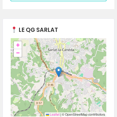
LE QG SARLAT
+
−
Leaflet
|
© OpenStreetMap contributors