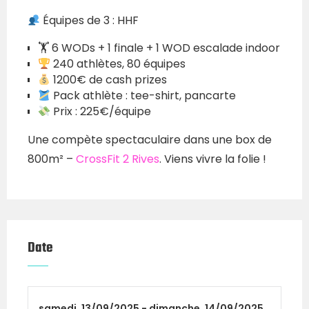
Équipes de 3 : HHF
🏋️ 6 WODs + 1 finale + 1 WOD escalade indoor
240 athlètes, 80 équipes
1200€ de cash prizes
Pack athlète : tee-shirt, pancarte
Prix : 225€/équipe
Une compète spectaculaire dans une box de
800m² –
CrossFit 2 Rives
. Viens vivre la folie !
Date
samedi,
13/09/2025 -
dimanche,
14/09/2025