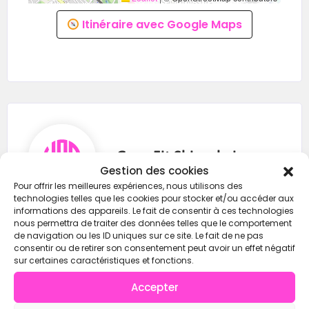
Itinéraire avec Google Maps
CrossFit Shinsekai
Gestion des cookies
Pour offrir les meilleures expériences, nous utilisons des
technologies telles que les cookies pour stocker et/ou accéder aux
informations des appareils. Le fait de consentir à ces technologies
0744306108
nous permettra de traiter des données telles que le comportement
de navigation ou les ID uniques sur ce site. Le fait de ne pas
consentir ou de retirer son consentement peut avoir un effet négatif
https://wod-open.com/
sur certaines caractéristiques et fonctions.
Accepter