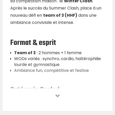
sa compétition maison : le
Winter Clash
.
Après le succès du Summer Clash, place à un
nouveau défi en
team of 3 (HHF)
dans une
ambiance conviviale et intense.
Format & esprit
Team of 3
: 2 hommes + 1 femme
WODs variés : synchro, cardio, haltérophilie
lourde et gymnastique
Ambiance fun, compétitive et festive
Catégorie Scaled
DB : ♂ 15 kg • ♀ 10 kg
KB : ♂ 16 kg • ♀ 12 kg
Clean & Jerk : ♂ 40 kg • ♀ 30 kg