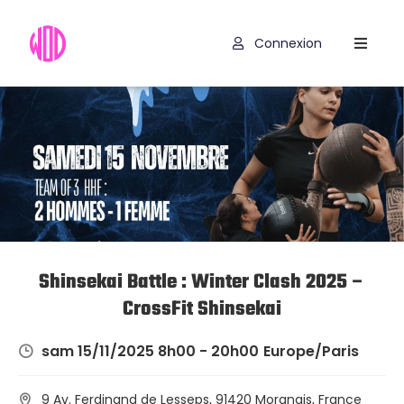
Connexion
Compétitions
Hyrox
Programmes
WOD
Exercices
Outils
Shinsekai Battle : Winter Clash 2025 –
CrossFit Shinsekai
Codes
Promo
sam 15/11/2025 8h00 - 20h00
Europe/Paris
9 Av. Ferdinand de Lesseps, 91420 Morangis, France