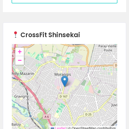
CrossFit Shinsekai
+
−
Leaflet
|
© OpenStreetMap contributors