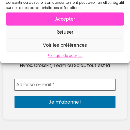
consentir ou de retirer son consentement peut avoir un effet négatif
sur certaines caractéristiques et fonctions.
Accepter
Refuser
Ne rate plus les prochaines compétitions !
Voir les préférences
Reçois chaque semaine les nouvelles compètes
Politique de cookies
publiées sur WOD Open.
Hyrox, CrossFit, Team ou Solo… tout est là
Envoyer l'email