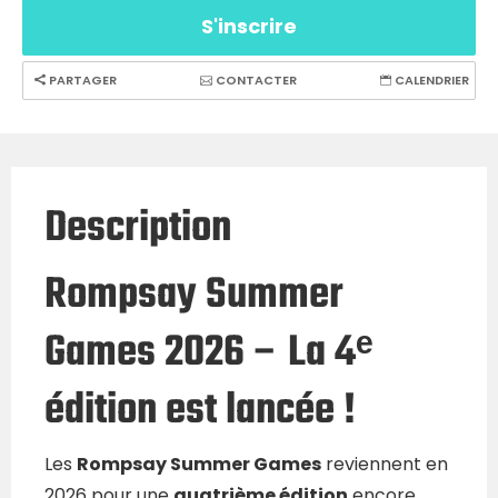
S'inscrire
PARTAGER
CONTACTER
CALENDRIER
Description
Rompsay Summer
Games 2026 – La 4ᵉ
édition est lancée !
Les
Rompsay Summer Games
reviennent en
2026 pour une
quatrième édition
encore