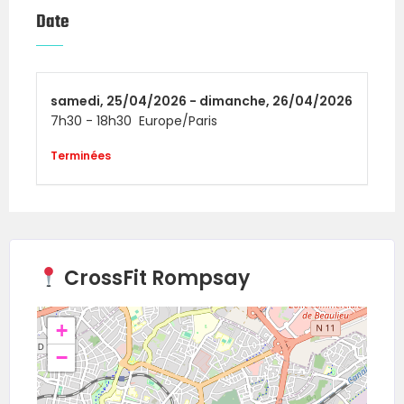
Date
Samedi – 25 avril 2026
HH (Homme/Homme)
samedi,
25/04/2026 -
dimanche,
26/04/2026
FF (Femme/Femme)
7h30
-
18h30
Europe/Paris
Terminées
Dimanche – 26 avril 2026
HF (Homme/Femme)
Tu peux t’inscrire aux deux jours si tu veux
CrossFit Rompsay
performer deux fois !
🏋️ Programmation &
+
−
déroulement