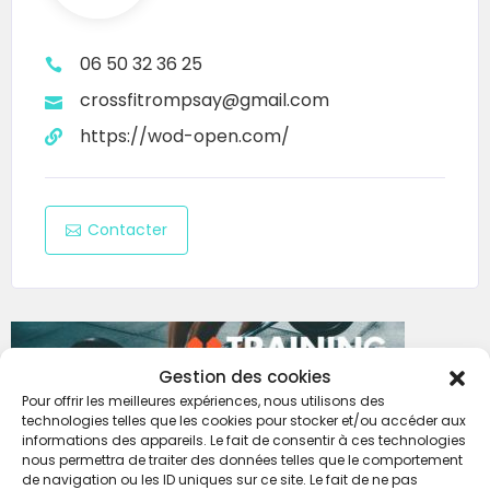
2 hôtels à moins de 400 m
, dont un avec
06 50 32 36 25
piscine
crossfitrompsay@gmail.com
La box se situe à
10 minutes à pied du
https://wod-open.com/
centre-ville de La Rochelle
→ parfait pour
prolonger l’ambiance post-WOD
Toutes les infos + updates sur Instagram :
Contacter
@rompsaygames
Tarif & inscription
90 € par équipe
(93,60 € avec frais
Gestion des cookies
Competition Corner)
Pour offrir les meilleures expériences, nous utilisons des
technologies telles que les cookies pour stocker et/ou accéder aux
Aucun remboursement possible
informations des appareils. Le fait de consentir à ces technologies
nous permettra de traiter des données telles que le comportement
de navigation ou les ID uniques sur ce site. Le fait de ne pas