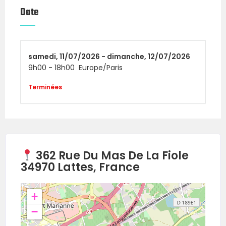
Date
QUAND ?
11-12 juillet 2026 (Samedi et Dimanche) – 2
jours de compétition intense
samedi,
11/07/2026 -
dimanche,
12/07/2026
9h00
-
18h00
Europe/Paris
Terminées
OÙ ?
362 rue du mas de la Fiole – 34970 Lattes
(Complexe Halles Moov)
362 Rue Du Mas De La Fiole
FORMAT DE COMPÉTITION :
34970 Lattes, France
Poids Open pour tous.
+
−