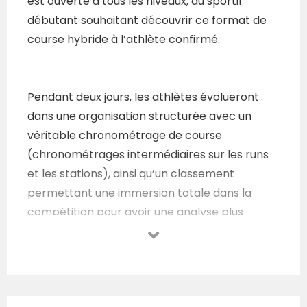
est ouverte à tous les niveaux, du sportif
débutant souhaitant découvrir ce format de
course hybride à l’athlète confirmé.
Pendant deux jours, les athlètes évolueront
dans une organisation structurée avec un
véritable chronométrage de course
(chronométrages intermédiaires sur les runs
et les stations), ainsi qu’un classement
permettant une immersion totale dans la
compétition pour avoir une analyse plus
précise de la performance.
Rejoins-nous pour ce qui s’annonce être
l’évènement de l’été !