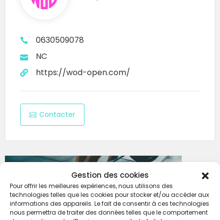
1000m ROW
1000m RUN
200m Farmer Carry
0630509078
1000m RUN
NC
100m Walking Lunges
https://wod-open.com/
1000m RUN
2000m Bike Erg
1000m RUN
Contacter
100 Wallball
TARIFS :
Team : 110€ (par équipe et hors frais de
plateforme)
Gestion des cookies
Solo: 60€ (hors frais de plateforme)
Pour offrir les meilleures expériences, nous utilisons des
technologies telles que les cookies pour stocker et/ou accéder aux
informations des appareils. Le fait de consentir à ces technologies
nous permettra de traiter des données telles que le comportement