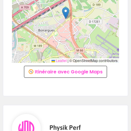
FORMAT TEAM :
Double Femme · Double Homme · Double Mixte
FORMAT INDIVIDUEL :
Solo Femme · Solo Homme
Leaflet
|
© OpenStreetMap contributors
🏋️ ÉPREUVE :
Itinéraire avec Google Maps
1000m RUN
1000m SKI
1000m RUN
50m Sled Push/Pull
1000m RUN
100m Burpees Broad Jump
Physik Perf
1000m RUN