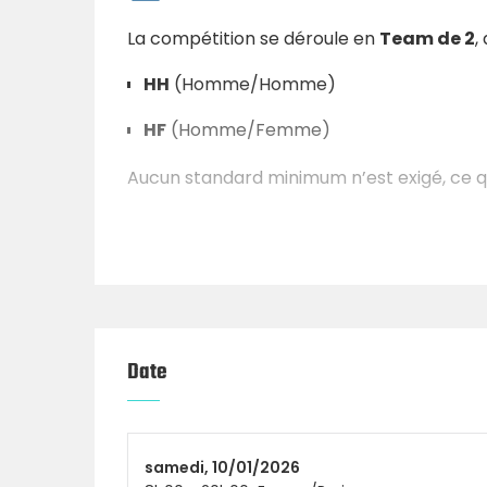
La compétition se déroule en
Team de 2
,
HH
(Homme/Homme)
HF
(Homme/Femme)
Aucun standard minimum n’est exigé, ce qu
progresser ou simplement se challenger 
Tous niveaux – Au
Aucun mouvement technique obligatoire, 
Date
La compétition est
100 % accessible
, 
Chacun pourra se dépasser dans des WOD f
Spirit.
samedi,
10/01/2026