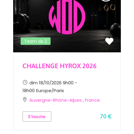
Team de 2
CHALLENGE HYROX 2026
dim 18/10/2026 9h00 -
18h00
Europe/Paris
Auvergne-Rhône-Alpes
,
France
70 €
S'inscrire