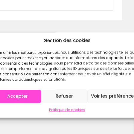
nt
ural Spirit CrossFit Bénesse
, une salle
et ses événements sportifs :
Gestion des cookies
se-Maremne
r offrir les meilleures expériences, nous utilisons des technologies telles q
 cookies pour stocker et/ou accéder aux informations des appareils. Le fai
adre pour un event local
consentir à ces technologies nous permettra de traiter des données telles
 le comportement de navigation ou les ID uniques sur ce site. Le fait de n
 consentir ou de retirer son consentement peut avoir un effet négatif sur
taines caractéristiques et fonctions.
ète de compétition
Accepter
Refuser
Voir les préférenc
Politique de cookies
terne