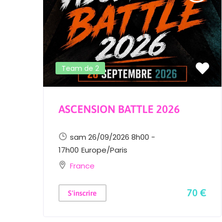
Team de 2
ASCENSION BATTLE 2026
sam 26/09/2026 8h00 -
17h00
Europe/Paris
France
 €
70 €
S'inscrire