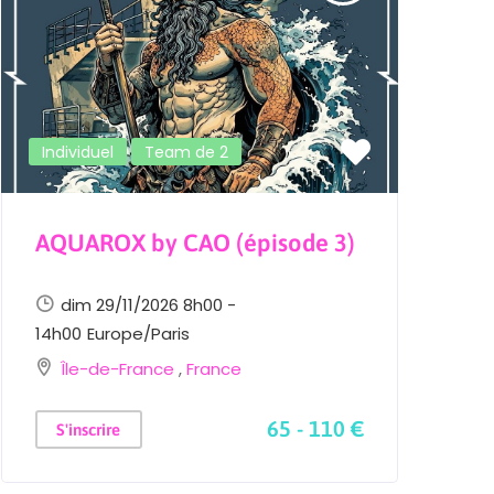
Individuel
Team de 2
AQUAROX by CAO (épisode 3)
L
E
dim 29/11/2026 8h00 -
14h00
Europe/Paris
Île-de-France
,
France
2
65 - 110 €
S'inscrire