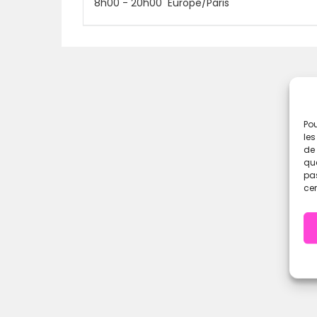
8h00
-
20h00
Europe/Paris
Lieu de l’événeme
Les épreuves se déroulent dans la box
Nat
reconnue pour son ambiance chaleureuse 
Adresse :
25 route d’Orx, 40230 Bénes
Pou
les
Box spacieuse, bon matériel, très bon c
de 
que
pas
cer
Une journée compl
Samedi
10 janvier 2026
8h00 → 20h00
Plusieurs WODs + finale selon format in