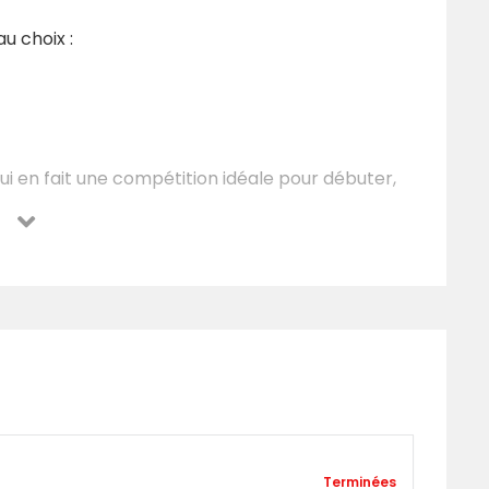
 au choix :
i en fait une compétition idéale pour débuter,
dans une ambiance conviviale.
cun prérequis
aucune charge minimale :
adaptée à tous les profils d’athlètes.
uns, variés et calibrés par la team Natural
Terminées