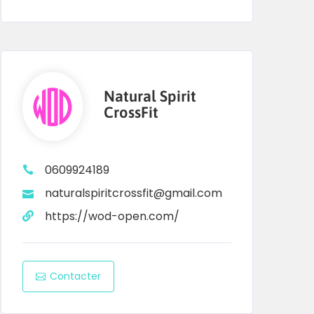
Natural Spirit
CrossFit
0609924189
naturalspiritcrossfit@gmail.com
https://wod-open.com/
Contacter