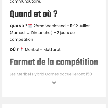
communautaire.
Quand et où ?
QUAND ?
2ème Week-end – 11-12 Juillet
(Samedi → Dimanche) – 2 jours de
compétition
OÙ ?
Méribel – Mottaret
Format de la compétition
Les Meribel Hybrid Games accueilleront 150
équipes de 2 athlètes (300 athlètes), réparties
en catégories : Double Femme, Double
Homme, et Double Mixte.