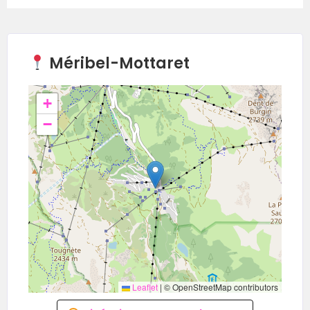
Méribel-Mottaret
+
−
Leaflet
|
© OpenStreetMap contributors