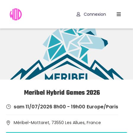
Connexion
Compétitions
Hyrox
Programmes
WOD
Exercices
Outils
Meribel Hybrid Games 2026
Codes
sam 11/07/2026 8h00 - 19h00
Europe/Paris
Promo
Méribel-Mottaret, 73550 Les Allues, France