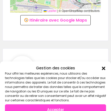
Leaflet
|
© OpenStreetMap contributors
Itinéraire avec Google Maps
CROSSFIT Carcassonne
Gestion des cookies
Pour offrir les meilleures expériences, nous utilisons des
technologies telles que les cookies pour stocker et/ou accéder aux
informations des appareils. Le fait de consentir à ces technologies
nous permettra de traiter des données telles que le comportement
0780910761
de navigation ou les ID uniques sur ce site. Le fait de ne pas
consentir ou de retirer son consentement peut avoir un effet négatif
crossfitcarcassonne@gmail.com
sur certaines caractéristiques et fonctions.
https://wod-open.com/
Accepter