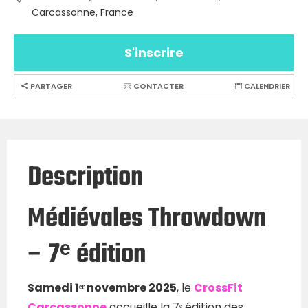
Carcassonne, France
S'inscrire
PARTAGER
CONTACTER
CALENDRIER
Description
Médiévales Throwdown
– 7ᵉ édition
Samedi 1ᵉʳ novembre 2025
, le
CrossFit
Carcassonne
accueille la 7ᵉ édition des