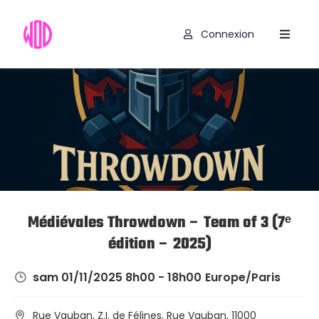
Connexion
Compétitions
WOD
Exercices
Outils
Hyrox
Codes
Médiévales Throwdown – Team of 3 (7ᵉ
Promo
édition – 2025)
sam 01/11/2025 8h00 - 18h00
Europe/Paris
Rue Vauban, Z.I. de Félines, Rue Vauban, 11000