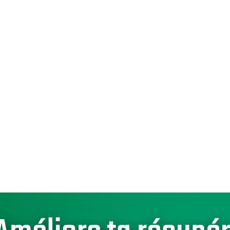
vante
nt