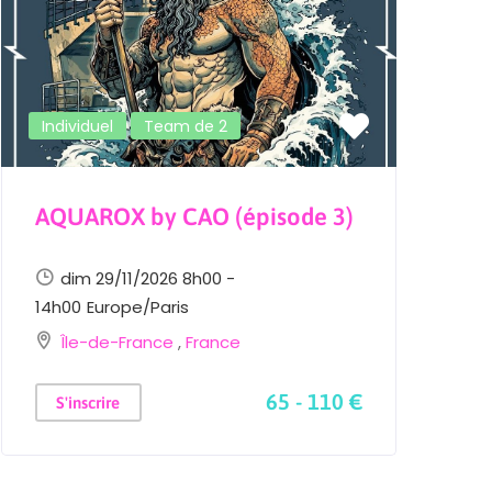
Individuel
Team de 2
AQUAROX by CAO (épisode 3)
L
E
dim 29/11/2026 8h00 -
14h00
Europe/Paris
Île-de-France
,
France
2
65 - 110 €
S'inscrire