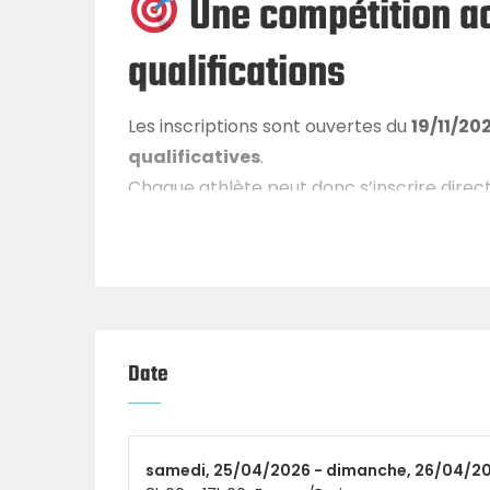
Une compétition ac
qualifications
Les inscriptions sont ouvertes du
19/11/20
qualificatives
.
Chaque athlète peut donc s’inscrire dire
niveau, grâce à des standards clairs.
Catégories & nomb
FF Scaled : 10 teams
Date
HF Scaled : 20 teams
HF RX : 20 teams
samedi,
25/04/2026 -
dimanche,
26/04/2