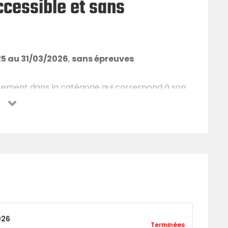
cessible et sans
25 au 31/03/2026
,
sans épreuves
ctement dans la catégorie qui correspond à son
re de places
026
Terminées