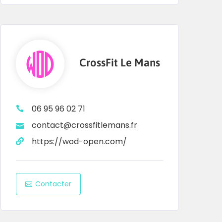
CrossFit Le Mans
06 95 96 02 71
contact@crossfitlemans.fr
https://wod-open.com/
Contacter