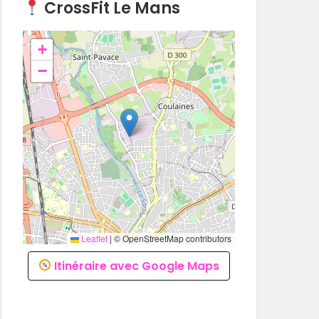
CrossFit Le Mans
+
−
Leaflet
|
© OpenStreetMap contributors
Itinéraire avec Google Maps