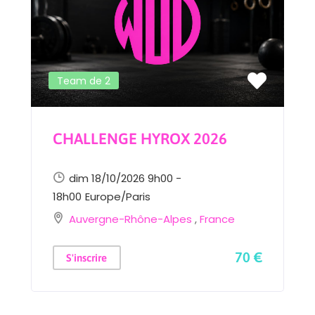
Team de 2
que team
CHALLENGE HYROX 2026
 premium.
dim 18/10/2026 9h00 -
sée pour les athlètes
18h00
Europe/Paris
Auvergne-Rhône-Alpes
,
France
70 €
S'inscrire