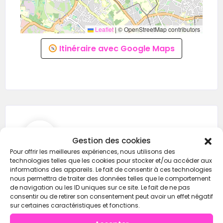
Leaflet
|
© OpenStreetMap contributors
Itinéraire avec Google Maps
FEDERATION FRANCAISE
Gestion des cookies
DE FORCE
Pour offrir les meilleures expériences, nous utilisons des
technologies telles que les cookies pour stocker et/ou accéder aux
informations des appareils. Le fait de consentir à ces technologies
nous permettra de traiter des données telles que le comportement
de navigation ou les ID uniques sur ce site. Le fait de ne pas
01 76 24 88 08
consentir ou de retirer son consentement peut avoir un effet négatif
contact@ffforce.fr
sur certaines caractéristiques et fonctions.
https://wod-open.com/