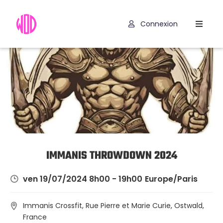
Connexion
Compétitions
Hyrox
Programmes
WOD
Exercices
Outils
IMMANIS THROWDOWN 2024
Codes
ven 19/07/2024 8h00 - 19h00
Europe/Paris
Promo
Immanis Crossfit, Rue Pierre et Marie Curie, Ostwald,
France