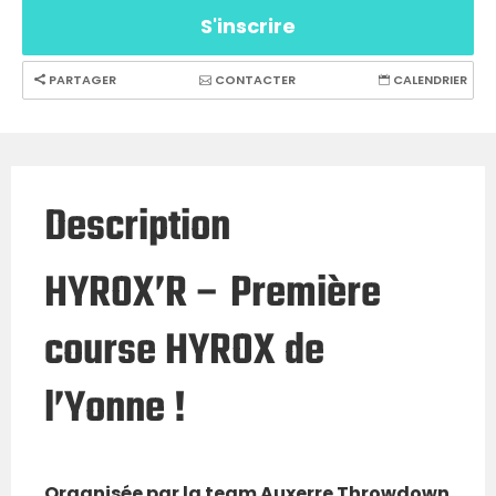
S'inscrire
PARTAGER
CONTACTER
CALENDRIER
Description
HYROX’R – Première
course HYROX de
l’Yonne !
Organisée par la team Auxerre Throwdown