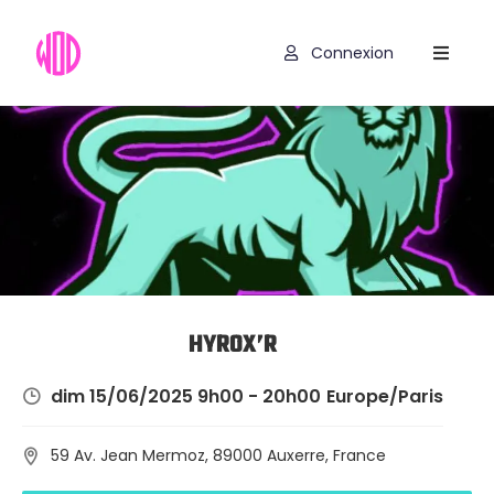
Connexion
Compétitions
Hyrox
Programmes
WOD
Exercices
Outils
HYROX’R
Codes
dim 15/06/2025 9h00 - 20h00
Europe/Paris
Promo
59 Av. Jean Mermoz, 89000 Auxerre, France