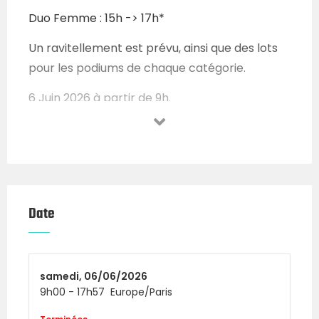
Duo Femme : 15h -> 17h*
Un ravitellement est prévu, ainsi que des lots
pour les podiums de chaque catégorie.
6 Juin 2026 à partir de 9h.
7 chemin du bois des côtes, Brignais, 69530
*Horaires à titre indicatif
Date
samedi,
06/06/2026
9h00
-
17h57
Europe/Paris