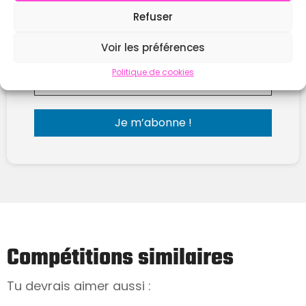
Reçois chaque semaine les nouvelles compètes
Refuser
publiées sur WOD Open.
Hyrox, CrossFit, Team ou Solo… tout est là
Voir les préférences
Politique de cookies
Envoyer l'email
Compétitions similaires
Tu devrais aimer aussi :