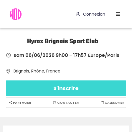
Connexion
Compétitions
Hyrox
Hyrox Brignais Sport Club
Programmes
sam 06/06/2026 9h00 - 17h57
Europe/Paris
WOD
Brignais, Rhône, France
Exercices
S'inscrire
Outils
Codes
PARTAGER
CONTACTER
CALENDRIER
Promo