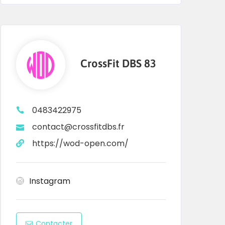
CrossFit DBS 83
0483422975
contact@crossfitdbs.fr
https://wod-open.com/
Instagram
Contacter