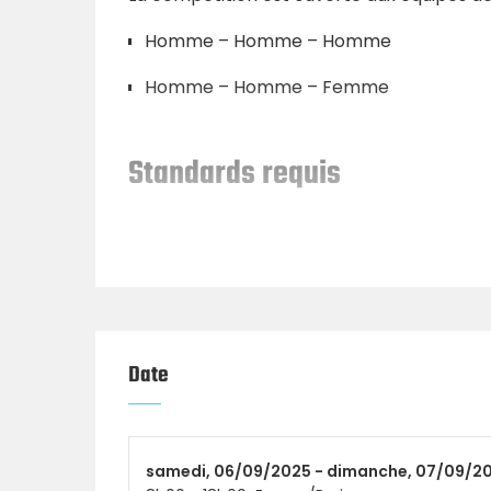
Homme – Homme – Homme
Homme – Homme – Femme
Standards requis
Voici les prérequis minimum pour t’inscrire
Double Unders
: au moins 1 athlète sur 
Dumbbell
: 22,5 kg / 15 kg
Kettlebell
: 24 kg / 16 kg
Date
Snatch en séries
: 40 kg / 30 kg
Clean & Jerk en séries
: 50 kg / 35 kg
samedi,
06/09/2025 -
dimanche,
07/09/2