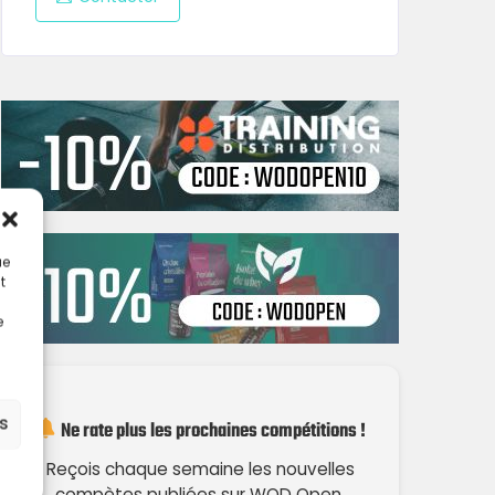
ue
t
e
es
Ne rate plus les prochaines compétitions !
Reçois chaque semaine les nouvelles
compètes publiées sur WOD Open.