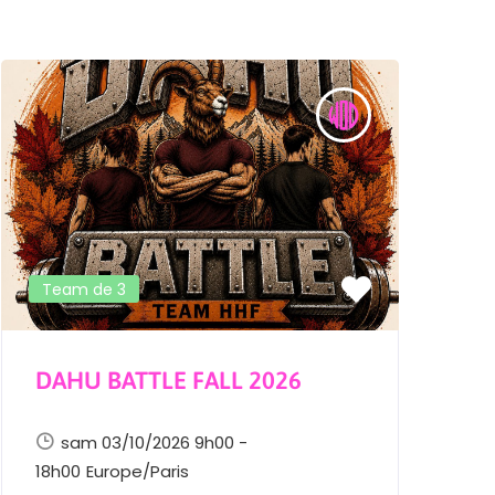
Team de 3
DAHU BATTLE FALL 2026
H
sam 03/10/2026 9h00 -
18h00
Europe/Paris
1