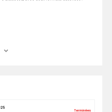
 :
3
025
Terminées