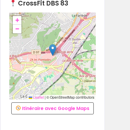
CrossFit DBS 83
+
−
Leaflet
|
© OpenStreetMap contributors
Itinéraire avec Google Maps