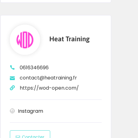
Heat Training
0616346696
contact@heatraining.fr
https://wod-open.com/
Instagram
Contacter