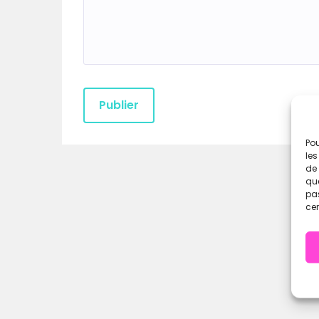
Pou
les
de 
que
pas
cer