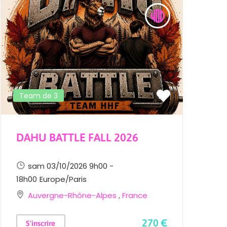
Team de 3
DAHU BATTLE FALL 2026
H
sam 03/10/2026 9h00 -
18h00
Europe/Paris
1
Auvergne-Rhône-Alpes
,
France
270 €
S'inscrire