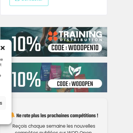
ue
t
e
es
Ne rate plus les prochaines compétitions !
Reçois chaque semaine les nouvelles
compètes publiées sur WOD Open.