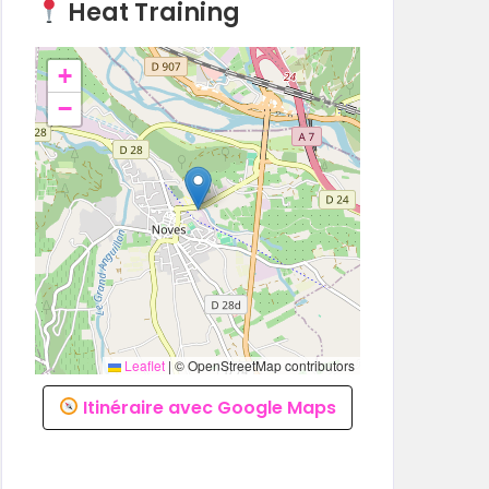
Heat Training
+
−
Leaflet
|
© OpenStreetMap contributors
Itinéraire avec Google Maps