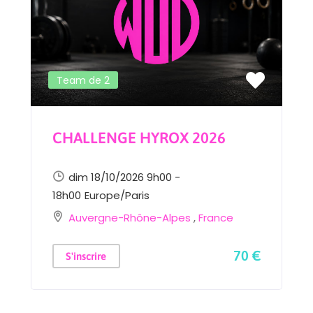
Team de 2
CHALLENGE HYROX 2026
dim 18/10/2026 9h00 -
18h00
Europe/Paris
Auvergne-Rhône-Alpes
,
France
70 €
S'inscrire