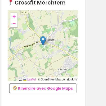
Crossfit Merchtem
+
−
Leaflet
|
© OpenStreetMap contributors
Itinéraire avec Google Maps