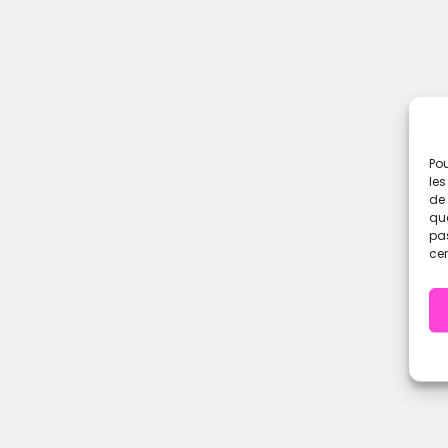
Pou
les
de 
que
pas
cer