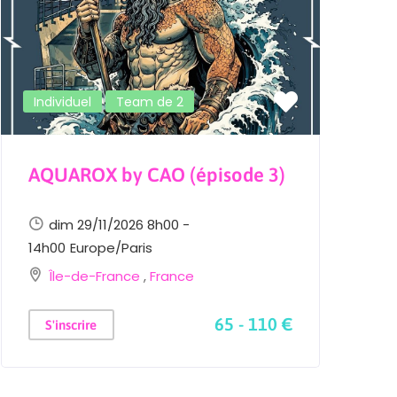
Individuel
Team de 2
AQUAROX by CAO (épisode 3)
L
E
dim 29/11/2026 8h00 -
14h00
Europe/Paris
Île-de-France
,
France
2
65 - 110 €
S'inscrire