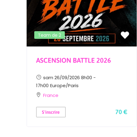
Team de 2
ASCENSION BATTLE 2026
sam 26/09/2026 8h00 -
17h00
Europe/Paris
France
 €
70 €
S'inscrire