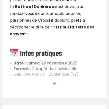
Le
Battle of Dunkerque
est devenu un
rendez-vous incontournable pour les
passionnés de CrossFit du Nord, prêts à
décrocher le titre de
“+ FIT sur la Terre des
Braves”
!
Infos pratiques
Date :
Samedi 29 novembre 2025
Format :
Compétition individuelle
Lieu :
We Are Fit – Dunkerque (59)
Places :
54 Hommes • 24 Femmes
Tarif :
55 € + frais de plateforme
Format unique