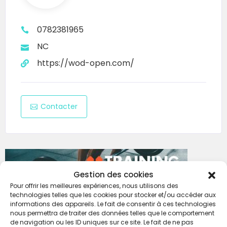
Contact
0782381965
Audrey :
SMS au 07 82 38 19 65
NC
Email :
wearefitdk@gmail.com
https://wod-open.com/
Réseaux
Contacter
Instagram @battle_of_dunkerque
Facebook Battle of Dunkerque
Politique de remboursement
Gestion des cookies
Aucun remboursement possible après
Pour offrir les meilleures expériences, nous utilisons des
technologies telles que les cookies pour stocker et/ou accéder aux
inscription.
informations des appareils. Le fait de consentir à ces technologies
nous permettra de traiter des données telles que le comportement
de navigation ou les ID uniques sur ce site. Le fait de ne pas