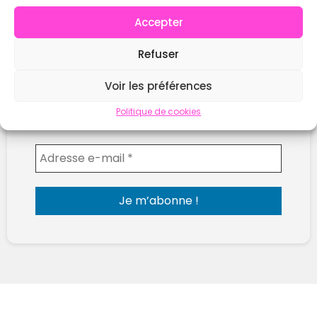
Accepter
Ne rate plus les prochaines compétitions !
Refuser
Reçois chaque semaine les nouvelles compètes
Voir les préférences
publiées sur WOD Open.
Hyrox, CrossFit, Team ou Solo… tout est là
Politique de cookies
Envoyer l'email