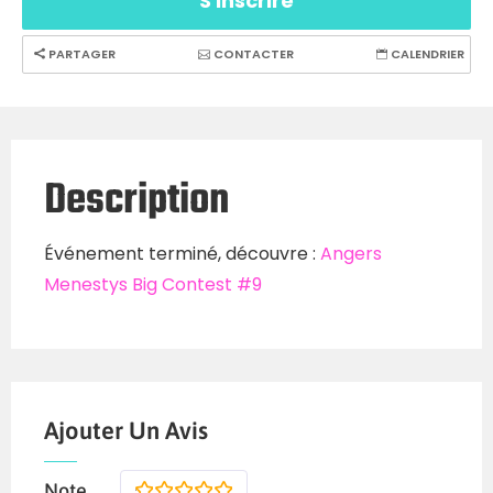
S'inscrire
PARTAGER
CONTACTER
CALENDRIER
Description
Événement terminé, découvre :
Angers
Menestys Big Contest #9
Ajouter Un Avis
Note
1
2
3
4
5