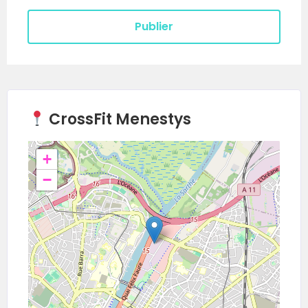
CrossFit Menestys
+
−