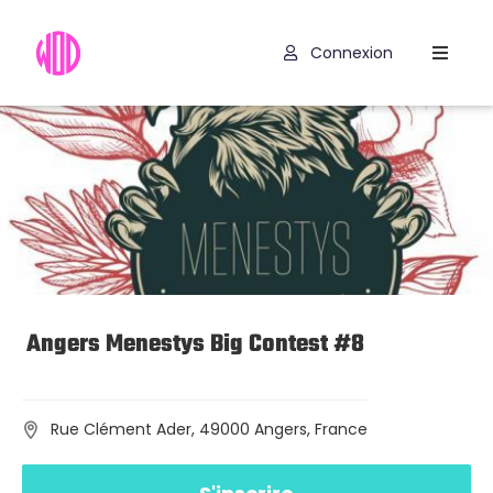
Connexion
Compétitions
Hyrox
Programmes
WOD
Exercices
Outils
Angers Menestys Big Contest #8
Codes
Promo
Rue Clément Ader, 49000 Angers, France