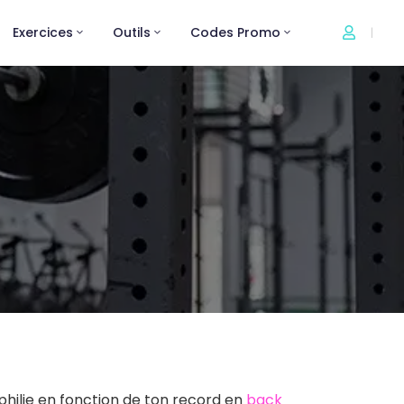
Exercices
Outils
Codes Promo
|
philie en fonction de ton record en
back