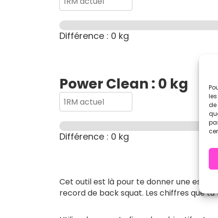
Différence :
0
kg
Power Clean :
0
kg
Pou
les
de 
que
pas
cer
Différence :
0
kg
Cet outil est là pour te donner une estim
record de back squat. Les chiffres que tu 