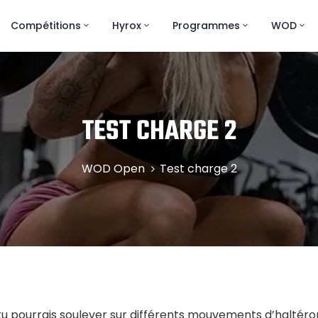
Compétitions
Hyrox
Programmes
WOD
TEST CHARGE 2
WOD Open
Test charge 2
e tu pourrais soulever sur différents mouvements d’haltéro