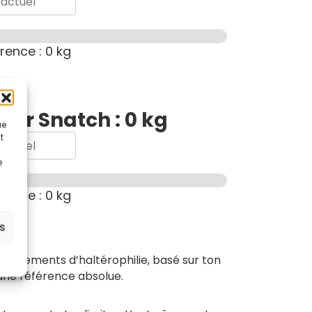
érence :
0
kg
wer Snatch :
0
kg
ue
t
e
érence :
0
kg
es
 mouvements d’haltérophilie, basé sur ton
 une référence absolue.