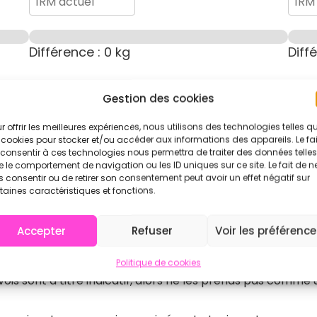
Différence :
0
kg
Diff
Gestion des cookies
Snatch :
0
kg
Po
r offrir les meilleures expériences, nous utilisons des technologies telles q
 cookies pour stocker et/ou accéder aux informations des appareils. Le fai
consentir à ces technologies nous permettra de traiter des données telles
 le comportement de navigation ou les ID uniques sur ce site. Le fait de n
 consentir ou de retirer son consentement peut avoir un effet négatif sur
taines caractéristiques et fonctions.
Différence :
0
kg
Diff
Accepter
Refuser
Voir les préférenc
ation des charges que tu pourrais soulever sur différents
Politique de cookies
vois sont à titre indicatif, alors ne les prends pas comme