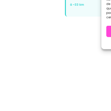
de 
à ~33 km
que
pas
cer