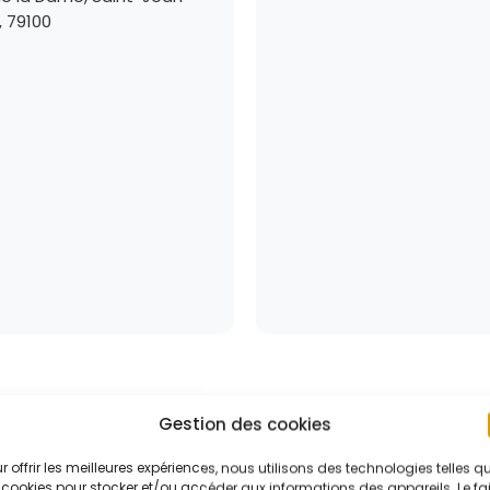
, 79100
es
Gestion des cookies
r offrir les meilleures expériences, nous utilisons des technologies telles q
CrossFit Chinon
CrossFit Aro
 cookies pour stocker et/ou accéder aux informations des appareils. Le fai