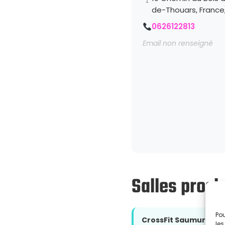
de-Thouars, France
0626122813
Email non renseigné
Salles proch
Pou
CrossFit Saumur
les