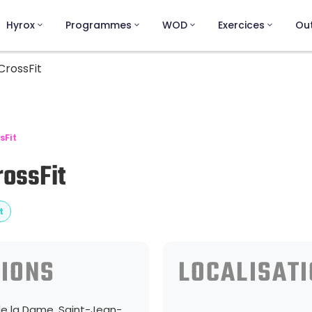
Hyrox
Programmes
WOD
Exercices
Out
CrossFit
sFit
rossFit
t
IONS
LOCALISAT
de la Dame, Saint-Jean-