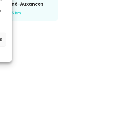
Migné-Auxances
e
à ~55 km
es