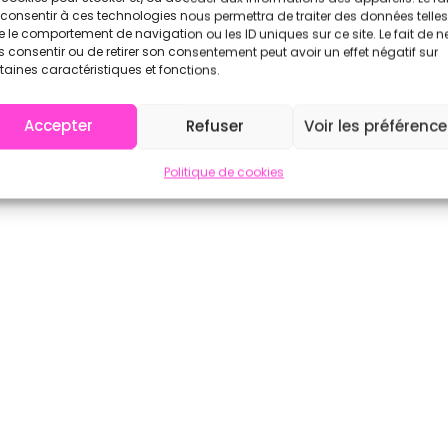
consentir à ces technologies nous permettra de traiter des données telles
à ~44 km
à ~46 km
 le comportement de navigation ou les ID uniques sur ce site. Le fait de n
 consentir ou de retirer son consentement peut avoir un effet négatif sur
taines caractéristiques et fonctions.
Voir l'annuaire complet sur CrossFit.com →
Accepter
Refuser
Voir les préférenc
Politique de cookies