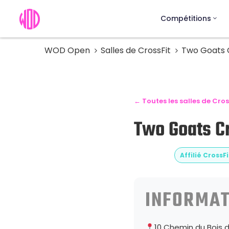
Compétitions
WOD Open
Salles de CrossFit
Two Goats 
← Toutes les salles de Cros
Two Goats C
Affilié CrossFi
INFORMAT
10 Chemin du Bois 