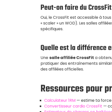
Peut-on faire du CrossFi
Oui, le CrossFit est accessible à to
« scaler » un WOD). Les salles affili
spécifiques.
Quelle est la différence e
Une
salle affiliée CrossFit
a obtenu 
pratiquer des entraînements similaire
des affiliées officielles.
Ressources pour p
Calculateur 1RM
— estime ta force
Convertisseur cardio CrossFit
— co
Estimateur de charges en haltérop