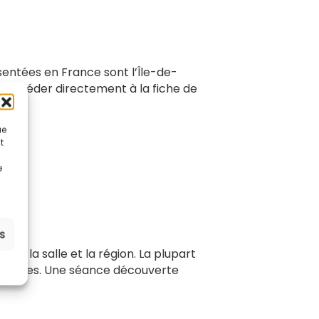
ésentées en France sont l’Île-de-
 accéder directement à la fiche de
ue
t
e
es
on la salle et la région. La plupart
séances. Une séance découverte