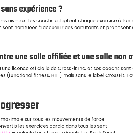
t sans expérience ?
us les niveaux. Les coachs adaptent chaque exercice à ton 
ées sont habituées à accueillir des débutants et proposent 
ntre une salle affiliée et une salle non af
une licence officielle de CrossFit Inc. et ses coachs sont c
s (functional fitness, HIIT) mais sans le label CrossFit. T
rogresser
 maximale sur tous les mouvements de force
nvertis les exercices cardio dans tous les sens
hilie
— calcule tes charges depuis ton Back Squat