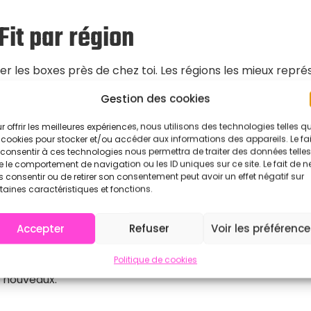
Fit par région
lorer les boxes près de chez toi. Les régions les mieux repr
lle-Aquitaine et Occitanie. Clique sur un marqueur pour
Gestion des cookies
r offrir les meilleures expériences, nous utilisons des technologies telles q
 cookies pour stocker et/ou accéder aux informations des appareils. Le fai
es
consentir à ces technologies nous permettra de traiter des données telles
 le comportement de navigation ou les ID uniques sur ce site. Le fait de n
 consentir ou de retirer son consentement peut avoir un effet négatif sur
taines caractéristiques et fonctions.
de CrossFit en France ?
Accepter
Refuser
Voir les préférenc
 France varie généralement entre 80 et 160 € par mois sel
Politique de cookies
ts mensuels sans engagement ainsi que des cartes 10 
s nouveaux.