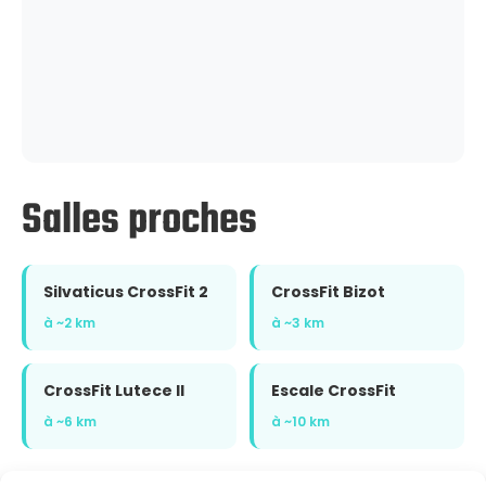
Salles proches
Silvaticus CrossFit 2
CrossFit Bizot
à ~2 km
à ~3 km
CrossFit Lutece II
Escale CrossFit
à ~6 km
à ~10 km