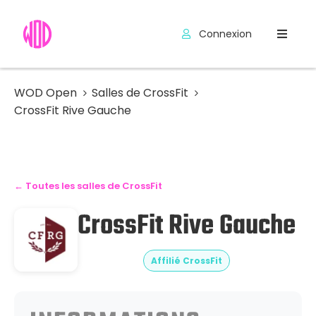
Connexion
Compétitions
Hyrox
WOD Open
Salles de CrossFit
CrossFit Rive Gauche
Programmes
WOD
Exercices
← Toutes les salles de CrossFit
CrossFit Rive Gauche
Outils
Codes
Promo
Affilié CrossFit