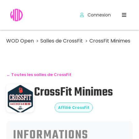
Connexion
Compétitions
Hyrox
WOD Open
Salles de CrossFit
CrossFit Minimes
Programmes
WOD
← Toutes les salles de CrossFit
Exercices
CrossFit Minimes
Outils
Codes
Affilié CrossFit
Promo
INFORMATIONS