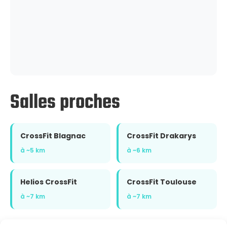
Salles proches
CrossFit Blagnac
CrossFit Drakarys
à ~5 km
à ~6 km
Helios CrossFit
CrossFit Toulouse
à ~7 km
à ~7 km