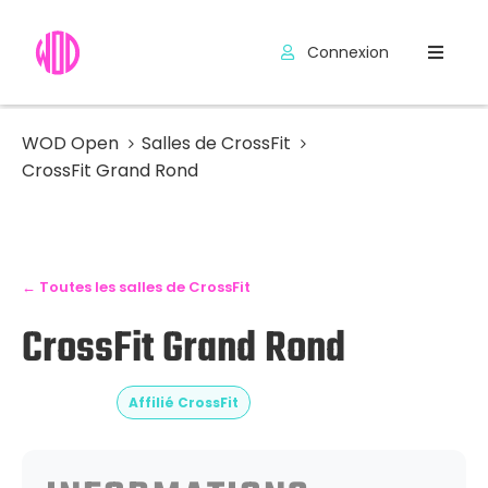
Connexion
Compétitions
Hyrox
WOD Open
Salles de CrossFit
CrossFit Grand Rond
Programmes
WOD
Exercices
← Toutes les salles de CrossFit
CrossFit Grand Rond
Outils
Codes
Promo
Affilié CrossFit