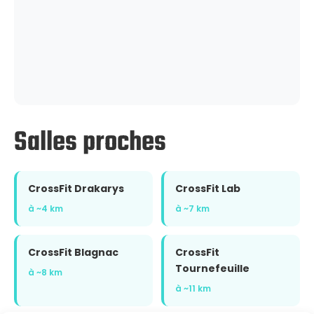
Salles proches
CrossFit Drakarys
CrossFit Lab
à ~4 km
à ~7 km
CrossFit Blagnac
CrossFit
Tournefeuille
à ~8 km
à ~11 km