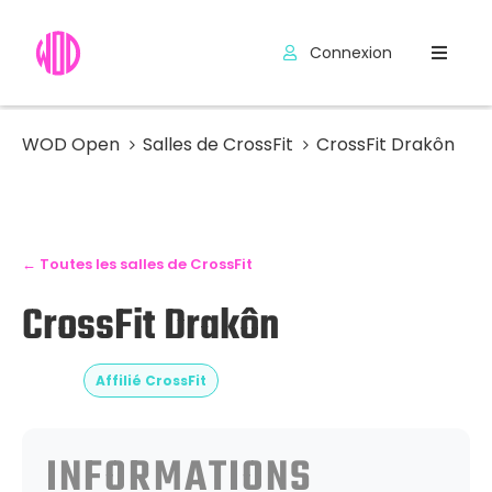
Connexion
Compétitions
Hyrox
WOD Open
Salles de CrossFit
CrossFit Drakôn
Programmes
WOD
← Toutes les salles de CrossFit
Exercices
CrossFit Drakôn
Outils
Codes
Affilié CrossFit
Promo
INFORMATIONS