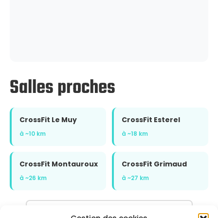
Salles proches
CrossFit Le Muy
CrossFit Esterel
à ~10 km
à ~18 km
CrossFit Montauroux
CrossFit Grimaud
à ~26 km
à ~27 km
Voir l'annuaire complet sur CrossFit.com →