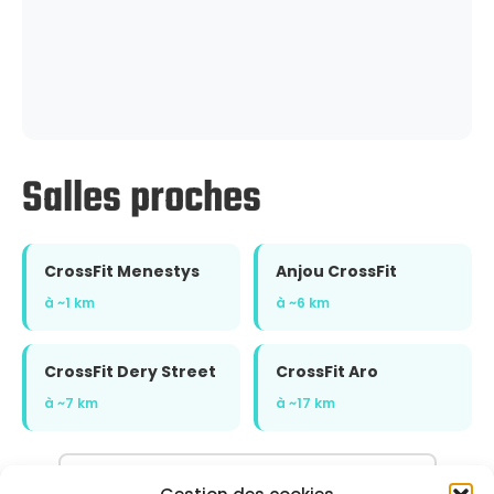
Salles proches
CrossFit Menestys
Anjou CrossFit
à ~1 km
à ~6 km
CrossFit Dery Street
CrossFit Aro
à ~7 km
à ~17 km
Voir l'annuaire complet sur CrossFit.com →