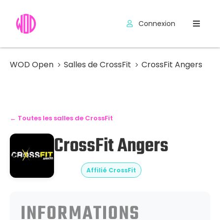
Connexion
Compétitions
Hyrox
WOD Open
Salles de CrossFit
CrossFit Angers
Programmes
WOD
← Toutes les salles de CrossFit
Exercices
CrossFit Angers
Outils
Codes
Affilié CrossFit
Promo
INFORMATIONS