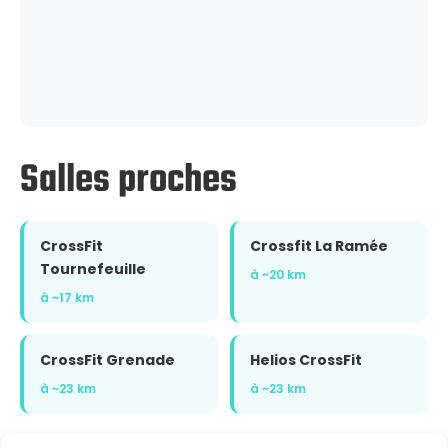
Salles proches
CrossFit
Crossfit La Ramée
Tournefeuille
à ~20 km
à ~17 km
CrossFit Grenade
Helios CrossFit
à ~23 km
à ~23 km