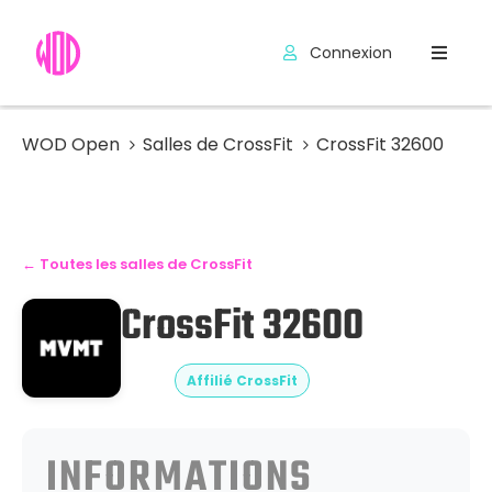
Connexion
Compétitions
Hyrox
WOD Open
Salles de CrossFit
CrossFit 32600
Programmes
WOD
← Toutes les salles de CrossFit
Exercices
CrossFit 32600
Outils
Codes
Affilié CrossFit
Promo
INFORMATIONS