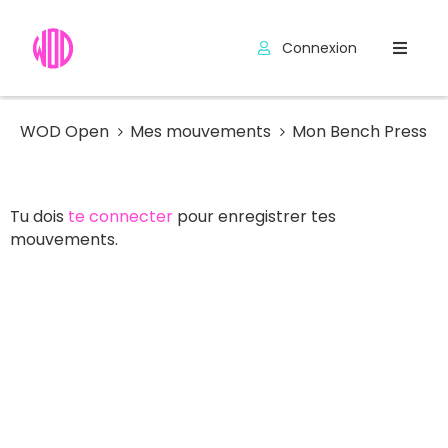
Connexion
Compétitions
Hyrox
WOD Open
Mes mouvements
Mon Bench Press
Programmes
Tu dois
te connecter
pour enregistrer tes
WOD
mouvements.
Exercices
Outils
Codes
Promo