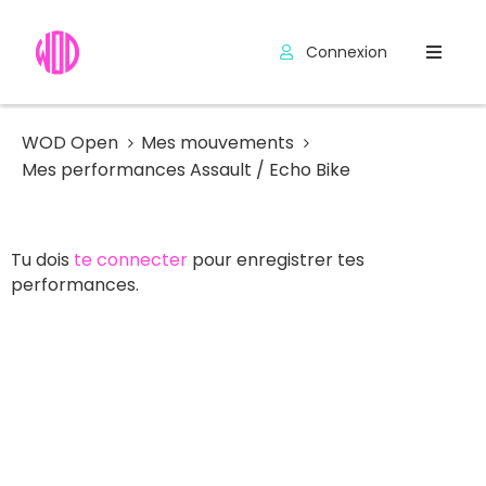
Connexion
Compétitions
Hyrox
WOD Open
Mes mouvements
Mes performances Assault / Echo Bike
Programmes
WOD
Tu dois
te connecter
pour enregistrer tes
Exercices
performances.
Outils
Codes
Promo