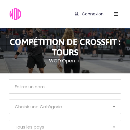
Connexion
Compétitions
Hyrox
COMPÉTITION DE CROSSFIT :
Programmes
TOURS
WOD Open
WOD
Exercices
Outils
Codes
Choisir une Catégorie
Promo
Tous les pays