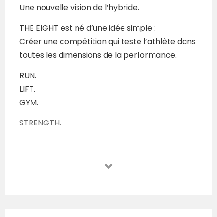
Une nouvelle vision de l’hybride.
THE EIGHT est né d’une idée simple :
Créer une compétition qui teste l’athlète dans
toutes les dimensions de la performance.
RUN.
LIFT.
GYM.
STRENGTH.
Le samedi :
6 FLOATERS
Des épreuves indépendantes pour tester ton
niveau d’athlète hybride.