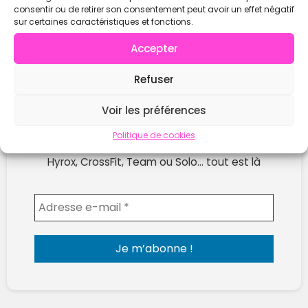
consentir ou de retirer son consentement peut avoir un effet négatif
sur certaines caractéristiques et fonctions.
Accepter
Refuser
Ne rate plus les prochaines compétitions !
Voir les préférences
Reçois chaque semaine les nouvelles compètes
Politique de cookies
publiées sur WOD Open.
Hyrox, CrossFit, Team ou Solo… tout est là
Envoyer l'email