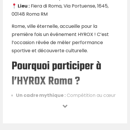
Lieu :
Fiera di Roma, Via Portuense, 1645,
00148 Roma RM
Rome, ville éternelle, accueille pour la
première fois un événement HYROX !
C’est
l’occasion rêvée de mêler performance
sportive et découverte culturelle.
Pourquoi participer à
l’HYROX Roma ?
Un cadre mythique :
Compétition au cœur
de Rome, une ville chargée d’histoire.
Ambiance internationale :
Des athlètes du
monde entier réunis pour repousser leurs