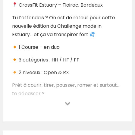
CrossFit Estuary – Floirac, Bordeaux
Tu l’attendais ? On est de retour pour cette
nouvelle édition du Challenge made in
Estuary… et ça va transpirer fort
1 Course – en duo
3 catégories : HH / HF / FF
2 niveaux : Open & RX
Prêt à courir, tirer, pousser, ramer et surtout…
te dépasser ?
Ouverture des inscriptions samedi 24 mai à
20h !
Reste connecté(e) pour ne rien rater.