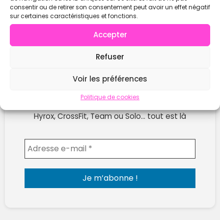
consentir ou de retirer son consentement peut avoir un effet négatif
sur certaines caractéristiques et fonctions.
Accepter
Refuser
Ne rate plus les prochaines compétitions !
Voir les préférences
Reçois chaque semaine les nouvelles compètes
Politique de cookies
publiées sur WOD Open.
Hyrox, CrossFit, Team ou Solo… tout est là
Envoyer l'email