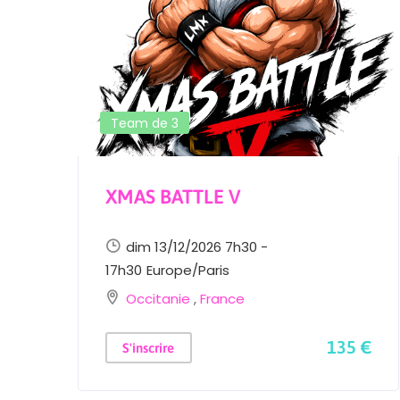
Team de 3
XMAS BATTLE V
dim 13/12/2026 7h30 -
17h30
Europe/Paris
Occitanie
,
France
135 €
S'inscrire
 €