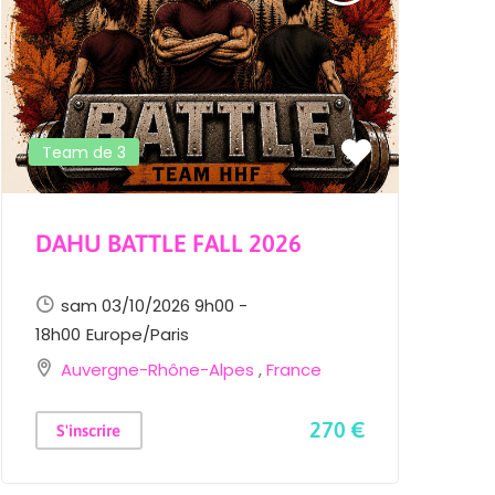
Team de 3
DAHU BATTLE FALL 2026
H
sam 03/10/2026 9h00 -
18h00
Europe/Paris
1
Auvergne-Rhône-Alpes
,
France
270 €
S'inscrire