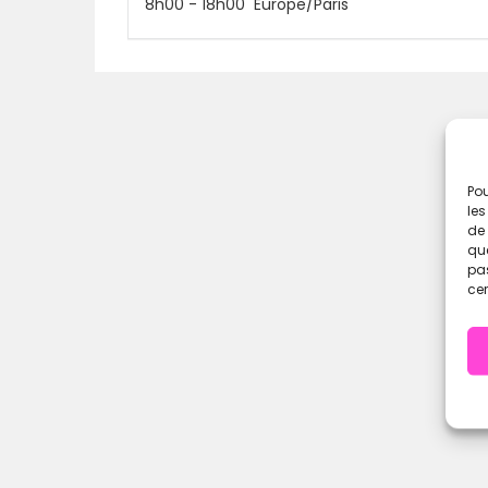
Ouverture des inscriptions dimanche 24 M
8h00
-
18h00
Europe/Paris
A vous de jouer
Pou
les
de 
que
pas
cer