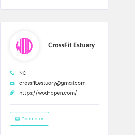
CrossFit Estuary
NC
crossfit.estuary@gmail.com
https://wod-open.com/
Contacter