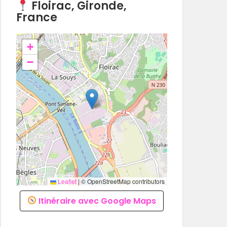
Floirac, Gironde,
France
+
−
Leaflet
|
© OpenStreetMap contributors
Itinéraire avec Google Maps