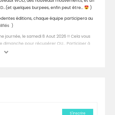
 nouveaux WOD, des nouveaux mouvements, et un
OD…(et quelques burpees, enfin peut être…
)
dentes éditions, chaque équipe participera au
ifiés )
e journée, le samedi 8 Aout 2026 !! Cela vous
re dimanche pour récupérer OU… Participer à
on, premier arrivé, premier servit ! Alors soyez
rès vite !
Mai à 20h00 sur compétition Corner (le lien
 page !
)
me chaque année (menu, repas seul, boissons,
s
)
S'inscrire