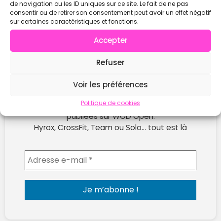
de navigation ou les ID uniques sur ce site. Le fait de ne pas
consentir ou de retirer son consentement peut avoir un effet négatif
sur certaines caractéristiques et fonctions.
Accepter
Refuser
Voir les préférences
Ne rate plus les prochaines compétitions !
Politique de cookies
Reçois chaque semaine les nouvelles compètes
publiées sur WOD Open.
Hyrox, CrossFit, Team ou Solo… tout est là
Envoyer l'email