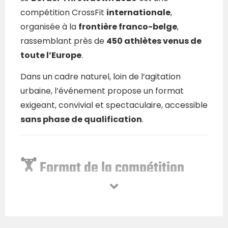
compétition CrossFit
internationale
,
organisée à la
frontière franco-belge
,
rassemblant près de
450 athlètes venus de
toute l’Europe
.
Dans un cadre naturel, loin de l’agitation
urbaine, l’événement propose un format
exigeant, convivial et spectaculaire, accessible
sans phase de qualification
.
🏋️ Format de la compétition
6 WODs pour tous
, répartis sur l’ensemble
du week-end
Du
run
, mais sur des distances accessibles