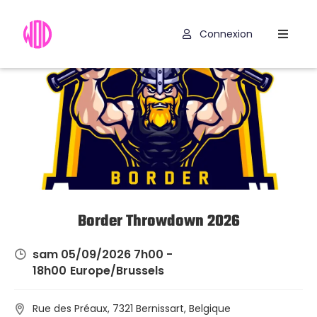
Connexion
Compétitions
Hyrox
Programmes
WOD
Exercices
Outils
Border Throwdown 2026
Codes
sam 05/09/2026 7h00 -
Promo
18h00
Europe/Brussels
Rue des Préaux, 7321 Bernissart, Belgique