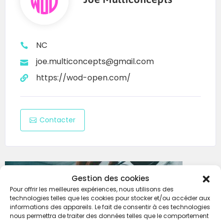
Récompenses
NC
joe.multiconcepts@gmail.com
Nombreux lots
pour les équipes podium
https://wod-open.com/
Récompenses à la hauteur du déplacement
Contacter
Gestion des cookies
Pour offrir les meilleures expériences, nous utilisons des
technologies telles que les cookies pour stocker et/ou accéder aux
informations des appareils. Le fait de consentir à ces technologies
nous permettra de traiter des données telles que le comportement