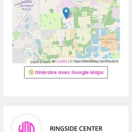
Ambiance communauté — petit groupe,
grande intensité Chronos et suivi de
performance
Ringside Center — Cormontreuil, Reims
Inscris-toi maintenant. Sois parmi les premiers
à vivre l’ATHX à Reims.
Leaflet
|
© OpenStreetMap contributors
Itinéraire avec Google Maps
RINGSIDE CENTER