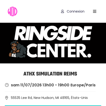
Connexion
Compétitions
Hyrox
Programmes
WOD
Exercices
Outils
ATHX SIMULATION REIMS
Codes
sam 11/07/2026 13h00 - 19h00
Europe/Paris
Promo
55535 Lee Rd, New Hudson, MI 48165, États-Unis