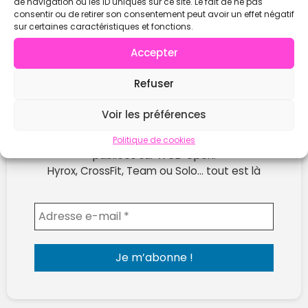
de navigation ou les ID uniques sur ce site. Le fait de ne pas
consentir ou de retirer son consentement peut avoir un effet négatif
sur certaines caractéristiques et fonctions.
Accepter
Refuser
Ne rate plus les prochaines compétitions !
Voir les préférences
Reçois chaque semaine les nouvelles compètes
Politique de cookies
publiées sur WOD Open.
Hyrox, CrossFit, Team ou Solo… tout est là
Envoyer l'email